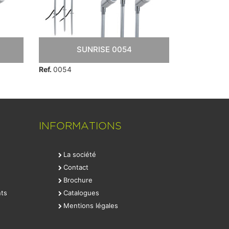
SUNRISE 0054
S
Ref.
0054
Ref.
0054
INFORMATIONS
La société
Contact
Brochure
ts
Catalogues
Mentions légales