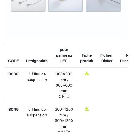
pour
panneau
Fiche
Fichier
Not
CODE
Désignation
LED
produit
Dialux
D’inst
8036
4 filins de
300x300
suspension
mm /
600x600
mm
CIELO
8045
6 filins de
300x1200
suspension
mm /
600x1200
mm
ANATA