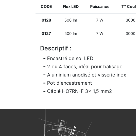
CODE
Flux LED
Puissance
T° Coul
0128
500 lm
7 W
3000
0127
500 lm
7 W
3000
Descriptif :
Encastré de sol LED
2 ou 4 faces, idéal pour balisage
Aluminium anodisé et visserie inox
Pot d'encastrement
Câblé HO7RN-F 3x 1,5 mm2