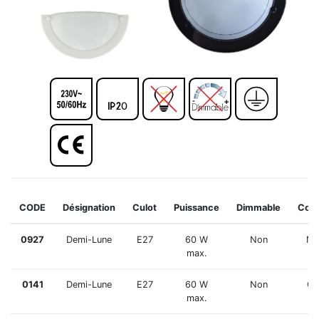
CODE
Désignation
Culot
Puissance
Dimmable
Coul
0927
Demi-Lune
E27
60 W
Non
No
max.
0141
Demi-Lune
E27
60 W
Non
Gr
max.