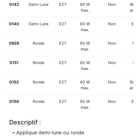
0142
Demi-Lune
E27
60 W
Non
Bro
max.
anti
0140
Demi-Lune
E27
60 W
Non
Bla
max.
0928
Ronde
E27
60 W
Non
No
max.
0151
Ronde
E27
60 W
Non
Gr
max.
0152
Ronde
E27
60 W
Non
Bro
max.
anti
0150
Ronde
E27
60 W
Non
Bla
max.
Descriptif :
Applique demi-lune ou ronde