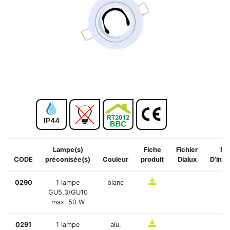
IP44
Lampe(s)
Fiche
Fichier
No
CODE
préconisée(s)
Couleur
produit
Dialux
D’inst
0290
1 lampe
blanc
GU5,3/GU10
max. 50 W
0291
1 lampe
alu.