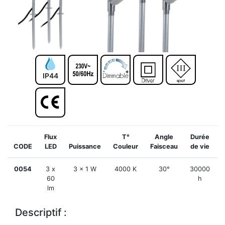
IP44
Flux
T°
Angle
Durée
CODE
LED
Puissance
Couleur
Faisceau
de vie
0054
3 x
3 x 1 W
4000 K
30°
30000
60
h
lm
Descriptif :