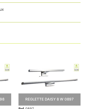
lux
898
REGLETTE DAISY 8 W 0897
RE
INTERRU
Ref.
0897